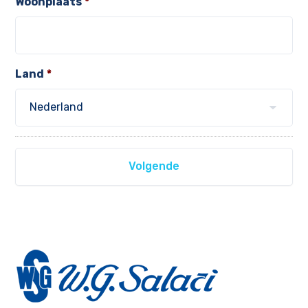
Woonplaats
*
Land
*