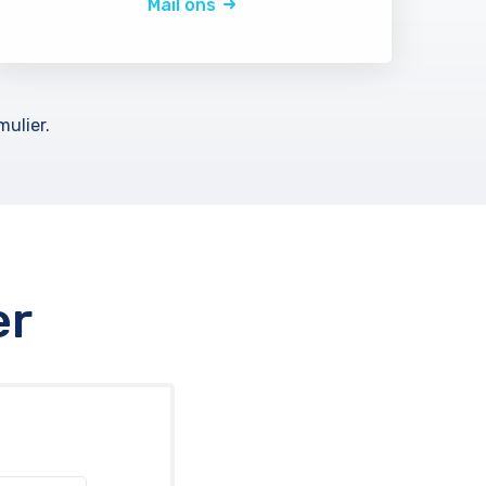
Mail ons
ulier.
er