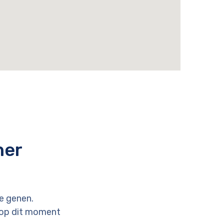
ner
de genen.
en op dit moment