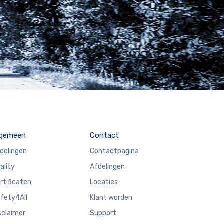
lgemeen
Contact
delingen
Contactpagina
ality
Afdelingen
rtificaten
Locaties
fety4All
Klant worden
sclaimer
Support