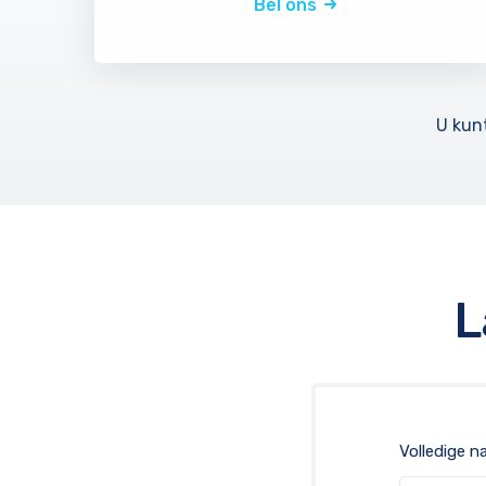
Bel ons
U kun
L
Volledige n