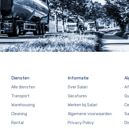
Diensten
Informatie
A
Alle diensten
Over Salari
Af
Transport
Vacatures
Qu
Warehousing
Werken bij Salari
Ce
Cleaning
Algemene voorwaarden
Sa
Rental
Privacy Policy
Di